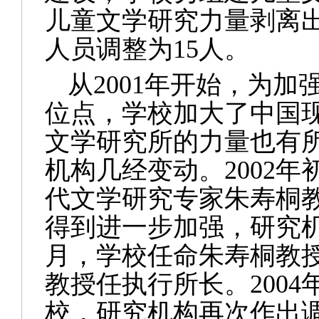
儿童文学研究力量剥离
人员调整为
15
人。
从
2001
年开始，为加
位点，学校加大了中国
文学
研究所的力量也有
机构几经变动。
2002
年
代文学研究专
家朱寿桐
得到进一步加强，研究
月，学校任命
朱寿桐
教
教授任执行所长。
2004
校，研究机构再次作出