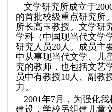
文学
研究所
成立于
200
的首批校级重点研究所
所长
高玉
教授。文学研
学科（中国现当代文学
研究人员
20
人。成员主
中从事现当代文学、儿
究的教师，也包括文艺
员中有教授
10
人、副教
力。
2001
年
7
月，为强化我
建设，学校另组建儿童