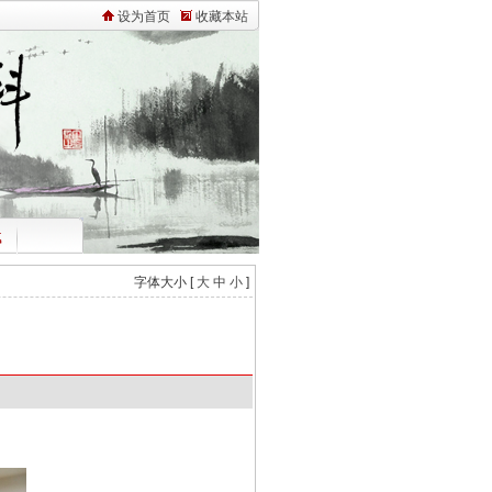
设为首页
收藏本站
载
字体大小 [
大
中
小
]