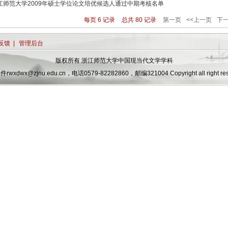
江师范大学2009年硕士学位论文培优候选人通过中期考核名单
每页
6
记录
总共
80
记录
第一页
<<上一页
下一
反馈
|
管理后台
版权所有 浙江师范大学中国现当代文学学科
wxdwx@zjnu.edu.cn，电话0579-82282860，邮编321004 Copyright all right res