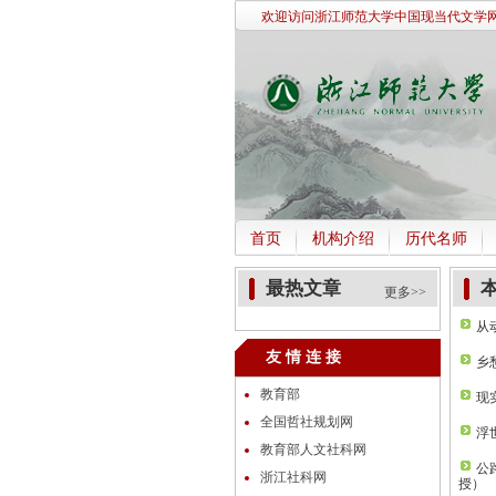
欢迎访问浙江师范大学中国现当代文学网
首页
机构介绍
历代名师
最热文章
更多>>
从
友 情 连 接
乡
教育部
现
全国哲社规划网
浮
教育部人文社科网
公
浙江社科网
授）