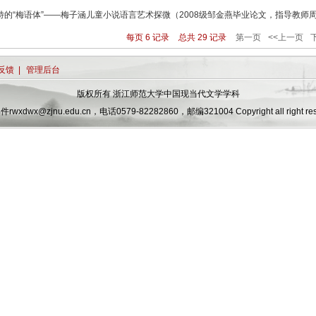
特的“梅语体”——梅子涵儿童小说语言艺术探微（2008级邹金燕毕业论文，指导教师
每页
6
记录
总共
29
记录
第一页
<<上一页
反馈
|
管理后台
版权所有 浙江师范大学中国现当代文学学科
wxdwx@zjnu.edu.cn，电话0579-82282860，邮编321004 Copyright all right res