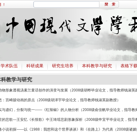
 ！
学术队伍
科研成果
研究生培养
本科教学与研究
表格下
本科教学与研究
动物形象透视汤素兰童话创作的演变与发展（2008级胡晔毕业论文，指导教师钱淑英
愁：宫崎骏动画的原点（2008级胡泽宇毕业论文，指导教师钱淑英副教授）
实与虚幻，分裂与统一——《红辣椒》的人物分析（2008级俞佳帆毕业论文，指导教
世的悲歌—王安忆《长恨歌》中王琦瑶悲剧形象探析（2008级申宜平毕业论文，指导
路小说初探——以《1988：我想和这个世界谈谈》和《在路上》为代表（2008级诸